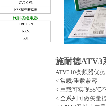
GV2 GV3
NSX塑壳断路器
施耐德继电器
LRD LRN
RXM
RM
施耐德ATV
ATV310变频器优势
< 常载/重载兼容
< 重载可实现55℃
< 全系列可做矢量