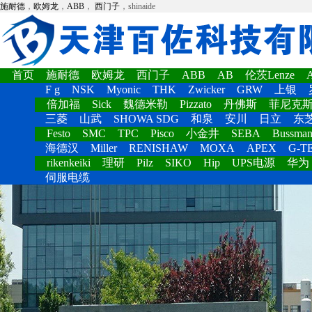
施耐德
，
欧姆龙
，
ABB
，
西门子
，shinaide
首页
施耐德
欧姆龙
西门子
ABB
AB
伦茨Lenze
F g
NSK
Myonic
THK
Zwicker
GRW
上银
倍加福
Sick
魏德米勒
Pizzato
丹佛斯
菲尼克
三菱
山武
SHOWA SDG
和泉
安川
日立
东
Festo
SMC
TPC
Pisco
小金井
SEBA
Bussma
海德汉
Miller
RENISHAW
MOXA
APEX
G-T
rikenkeiki
理研
Pilz
SIKO
Hip
UPS电源
华为
伺服电缆