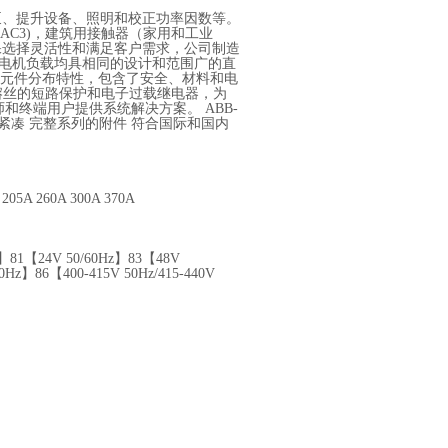
泵、提升设备、照明和校正功率因数等。
组(AC3)，建筑用接触器（家用和工业
保选择灵活性和满足客户需求，公司制造
750A电机负载均具相同的设计和范围广的直
和元件分布特性，包含了安全、材料和电
不带熔丝的短路保护和电子过载继电器，为
师和终端用户提供系统解决方案。 ABB-
计紧凑 完整系列的附件 符合国际和国内
205A 260A 300A 370A
z】81【24V 50/60Hz】83【48V
60Hz】86【400-415V 50Hz/415-440V