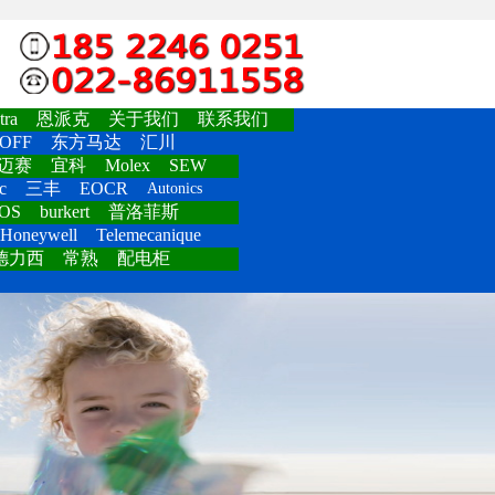
ra
恩派克
关于我们
联系我们
OFF
东方马达
汇川
迈赛
宜科
Molex
SEW
c
三丰
EOCR
Autonics
OS
burkert
普洛菲斯
Honeywell
Telemecanique
德力西
常熟
配电柜