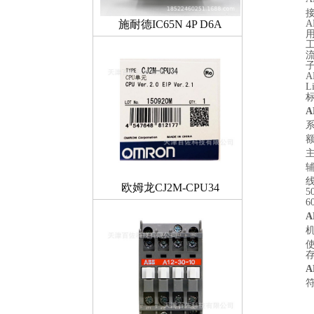
施耐德IC65N 4P D6A
A
工
额
线
欧姆龙CJ2M-CPU34
5
6
机
使
存
符