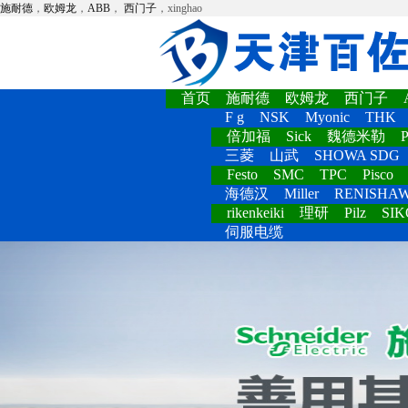
施耐德
，
欧姆龙
，
ABB
，
西门子
，xinghao
首页
施耐德
欧姆龙
西门子
F g
NSK
Myonic
THK
倍加福
Sick
魏德米勒
P
三菱
山武
SHOWA SDG
Festo
SMC
TPC
Pisco
海德汉
Miller
RENISHA
rikenkeiki
理研
Pilz
SIK
伺服电缆