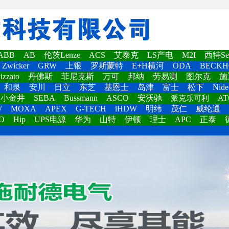
ABB
AB
伦茨Lenze
ACS
艾泰克
LS产电
M2I
西特Set
Zwicker
GRW
上银
罗斯蒙特
E+H横河
ODA
BECKH
izzato
丹佛斯
菲尼克斯
万可
邦纳
劳易测
图尔克
施
和泉
安川
日立
东芝
基恩士
岛津
富士
松下
Nide
小金井
SEBA
Bussmann
ASCO
安沃驰
AT
派克乐可利
W
MOXA
APEX
G-TECH
iHDW
明纬
茂仁
威纶通
O
Hip
UPS电源
华为
山特
伊顿
理士
APC
正泰