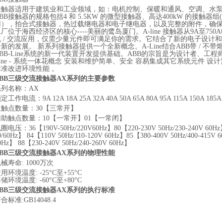
接触器适用于建筑业和工业领域，如：电机控制、保暖和通风、空调、水
BB接触器的规格包括4 和 5.5KW 的微型接触器、高达400kW 的接触器
用），拍合式接触器，热过载继电器和电子继电器，以及完整的附件，确
厂位于海西经济区的核心----美丽的鹭岛厦门。A-line 接触器从9A至
流 / 交流应用，仅需少量元件即可满足你的需求。它结合了新的电子设计
子新的发展。 新系列接触器提供一个全新概念。A-Line结合ABB带 / 
ABB-Line系统的新一代装置开发提供基础。ABB的宗旨是为设计者、工程
Line - 系统一体花概念 安装和维护简单、安全 容易集成其它系统元件 设
标准改进环境性能 。
ABB三级交流接触器AX系列的主要参数
系列名称：AX
定工作电流：9A 12A 18A 25A 32A 40A 50A 65A 80A 95A 115A 150A 185A 
主触点数量：30【三常开】
辅助触点数量：10【一常开】01【一常闭】
圈电压：36【190V-50Hz/220V60Hz】80【220-230V 50Hz/230-240V 60H
0/60Hz】 84【110V 50Hz/110-120V 60Hz】85【380-400V 50Hz/400-415V 
0Hz】 88【230-240V 50Hz/240-260V 60Hz】
ABB三级交流接触器AX系列的物理性能
械寿命: 1000万次
用环境温度: -25°C至+55°C
储环境温度: -60°C至+80°C
ABB三级交流接触器AX系列的执行标准
合标准:GB14048.4