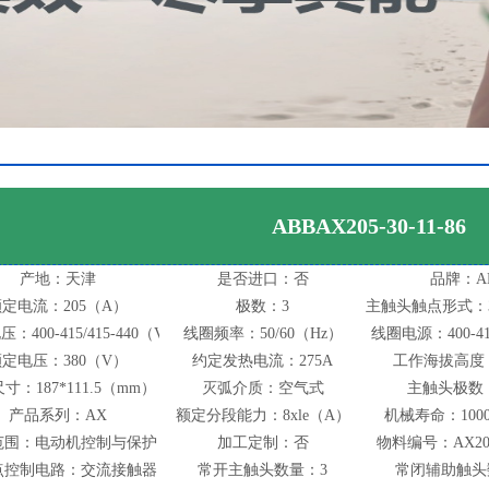
ABBAX205-30-11-86
产地：天津
是否进口：否
品牌：A
定电流：205（A）
极数：3
主触头触点形式：
：400-415/415-440（V）
线圈频率：50/60（Hz）
线圈电源：400-415
定电压：380（V）
约定发热电流：275A
工作海拔高度：
寸：187*111.5（mm）
灭弧介质：空气式
主触头极数
产品系列：AX
额定分段能力：8xle（A）
机械寿命：100
范围：电动机控制与保护
加工定制：否
物料编号：AX205-
点控制电路：交流接触器
常开主触头数量：3
常闭辅助触头