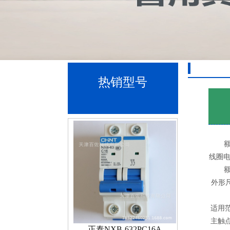
热销型号
Product display
额
线圈电压
额
外形尺
适用
主触
正泰NXB-632PC16A