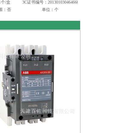
个/盒
3C证书编号：2013010304646608
源：否
单位：个