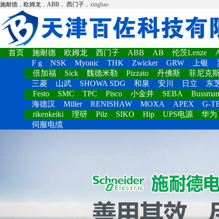
施耐德
，
欧姆龙
，
ABB
，
西门子
，xinghao
首页
施耐德
欧姆龙
西门子
ABB
AB
伦茨Lenze
F g
NSK
Myonic
THK
Zwicker
GRW
上银
倍加福
Sick
魏德米勒
Pizzato
丹佛斯
菲尼克
三菱
山武
SHOWA SDG
和泉
安川
日立
东
Festo
SMC
TPC
Pisco
小金井
SEBA
Bussma
海德汉
Miller
RENISHAW
MOXA
APEX
G-T
rikenkeiki
理研
Pilz
SIKO
Hip
UPS电源
华为
伺服电缆